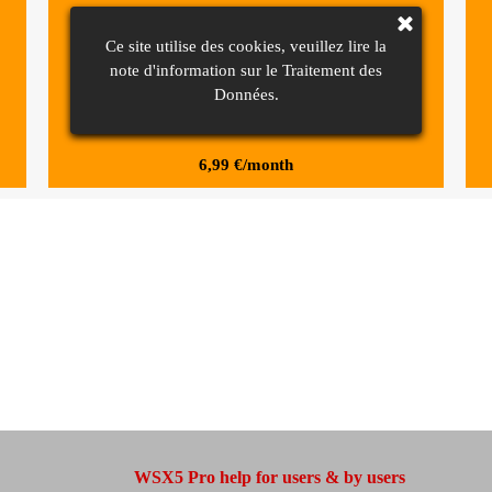
Web Hosting Pro
Ce site utilise des cookies, veuillez lire la
note d'information sur le Traitement des
blabla bla bla
Données.
6,99 €/month
WSX5 Pro help for users & by users