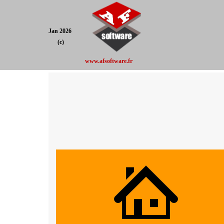
Jan 2026
(c)
www.afsoftware.fr