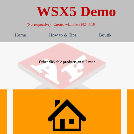
WSX5 Demo
(Not responsive) - Created with
Pro v2024.4.10
Home
How to & Tips
Boutik
Other clickable products on full zone